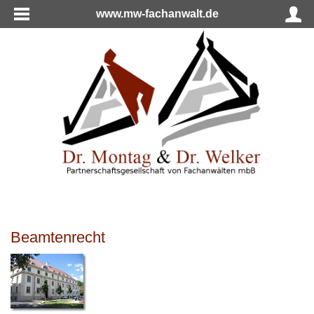
www.mw-fachanwalt.de
Beamtenrecht